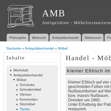
Dir
zu
AMB
Inha
Antiquitäten - Möbelrestaurier
Philosophie
Werkstatt
Antiquitätenhandel
Referenzen
Pr
Hauptmenü
Startseite
»
Antiquitätenhandel
»
Möbel
Sie sind hier
Handel - Möb
Inhalte
Kleiner Eßtisch im
Werkstatt
Antiquitätenhandel
Möbel
Kleiner Eßtisch auf vier
Schränke
geschnitzten Füßen mit M
Schreibmöbel
Nußbaumfurnier auf Wei
Vitrinen
bzw. massiv Nußbaum.
Kommoden
Dresden um 1860.
Sitzmöbel
Unter Erhaltung der Pati
restauriert.
Tische