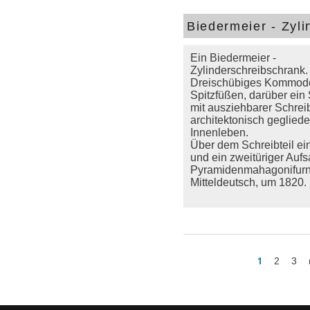
Biedermeier - Zyli
Ein Biedermeier -
Zylinderschreibschrank.
Dreischübiges Kommode
Spitzfüßen, darüber ein 
mit ausziehbarer Schre
architektonisch geglied
Innenleben.
Über dem Schreibteil e
und ein zweitüriger Aufs
Pyramidenmahagonifurni
Mitteldeutsch, um 1820.
1
2
3
Seiten