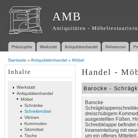
Dir
zu
AMB
Inha
Antiquitäten - Möbelrestaurier
Philosophie
Werkstatt
Antiquitätenhandel
Referenzen
Pr
Hauptmenü
Startseite
»
Antiquitätenhandel
»
Möbel
Sie sind hier
Handel - Möb
Inhalte
Werkstatt
Barocke - Schräg
Antiquitätenhandel
Möbel
Barocke
Schränke
Schrägklappenschreib
Schreibmöbel
dreischübigem Kommode
Vitrinen
ausgestellten Füßen. Hi
Kommoden
Schreibklappe befindet 
Sitzmöbel
Inneneinteilung mit ne
Tische
um ein offenes Mittelteil.