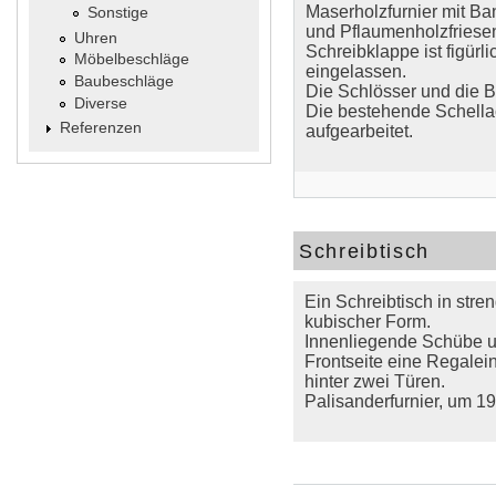
Maserholzfurnier mit B
Sonstige
und Pflaumenholzfriesen
Uhren
Schreibklappe ist figürl
Möbelbeschläge
eingelassen.
Baubeschläge
Die Schlösser und die B
Diverse
Die bestehende Schellac
Referenzen
aufgearbeitet.
Schreibtisch
Ein Schreibtisch in stre
kubischer Form.
Innenliegende Schübe u
Frontseite eine Regalein
hinter zwei Türen.
Palisanderfurnier, um 1