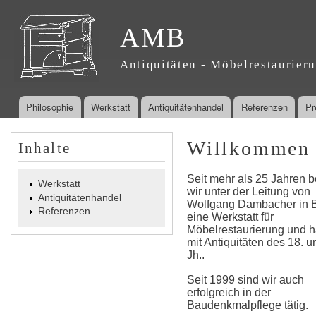
Dir
zu
AMB
Inha
Antiquitäten - Möbelrestaurier
Philosophie
Werkstatt
Antiquitätenhandel
Referenzen
Pr
Hauptmenü
Willkommen
Inhalte
Seit mehr als 25 Jahren b
Werkstatt
wir unter der Leitung von
Antiquitätenhandel
Wolfgang Dambacher in B
Referenzen
eine Werkstatt für
Möbelrestaurierung und 
mit Antiquitäten des 18. u
Jh..
Seit 1999 sind wir auch
erfolgreich in der
Baudenkmalpflege tätig.