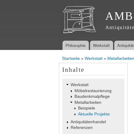
AMB
Antiquität
Philosophie
Werkstatt
Antiquitä
Hauptmenü
Startseite
»
Werkstatt
»
Metallarbeite
Sie sind hier
Inhalte
Werkstatt
Möbelrestaurierung
Baudenkmalpflege
Metallarbeiten
Beispiele
Aktuelle Projekte
Antiquitätenhandel
Referenzen