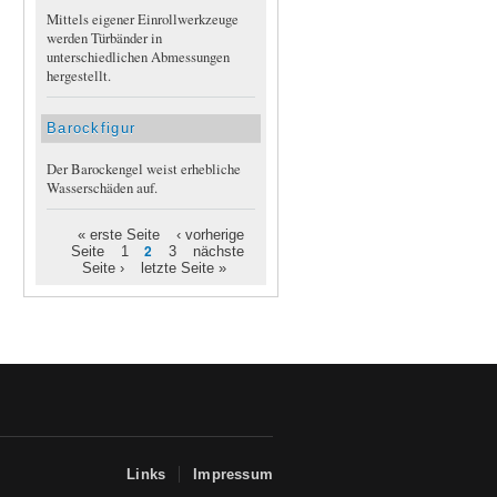
Mittels eigener Einrollwerkzeuge
werden Türbänder in
unterschiedlichen Abmessungen
hergestellt.
Barockfigur
Der Barockengel weist erhebliche
Wasserschäden auf.
« erste Seite
‹ vorherige
Seiten
2
Seite
1
3
nächste
Seite ›
letzte Seite »
Links
Impressum